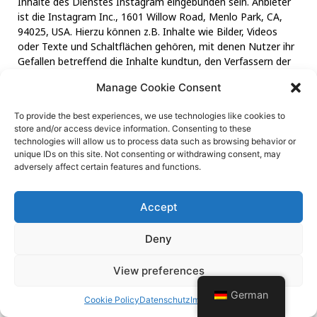
Inhalte des Dienstes Instagram eingebunden sein. Anbieter
ist die Instagram Inc., 1601 Willow Road, Menlo Park, CA,
94025, USA. Hierzu können z.B. Inhalte wie Bilder, Videos
oder Texte und Schaltflächen gehören, mit denen Nutzer ihr
Gefallen betreffend die Inhalte kundtun, den Verfassern der
Inhalte oder unsere Beiträge abonnieren können.
Manage Cookie Consent
Sofern die Nutzer Mitglieder der Plattform Instagram sind,
kann Instagram den Aufruf der o.g. Inhalte und Funktionen
To provide the best experiences, we use technologies like cookies to
store and/or access device information. Consenting to these
den dortigen Profilen der Nutzer zuordnen.
technologies will allow us to process data such as browsing behavior or
unique IDs on this site. Not consenting or withdrawing consent, may
Datenschutzerklärung von
adversely affect certain features and functions.
Instagram:
http://instagram.com/about/legal/privacy
9) Löschung Ihrer Daten
Accept
Flatify speichert personenbezogenen Daten des Nutzers
über den Zeitraum der Nutzung der App. Wird der
Deny
Nutzeraccount gelöscht, werden die E-Mail Adresse,
Vorname, das Profilbild und Verknüpfungen zu Drittanbietern
View preferences
endgültig und unwiederbringlich gelöscht.
German
Cookie Policy
Datenschutz
Impressum
10) Ihre Rechte