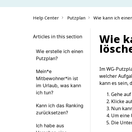
Help Center
Putzplan
Wie kann ich eine
Wie k
Articles in this section
lösch
Wie erstelle ich einen
Putzplan?
Im WG-Putzplan
Mein*e
welcher Aufgab
Mitbewohner*in ist
kann es sein, 
im Urlaub, was kann
ich tun?
Gehe auf
Klicke au
Kann ich das Ranking
Nun kann
zurücksetzen?
Um eine U
Die Unter
Ich habe aus