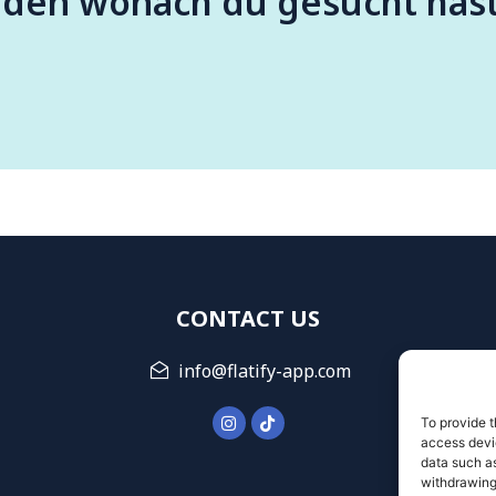
nden wonach du gesucht has
CONTACT US
info@flatify-app.com
To provide t
access devic
data such as
withdrawing