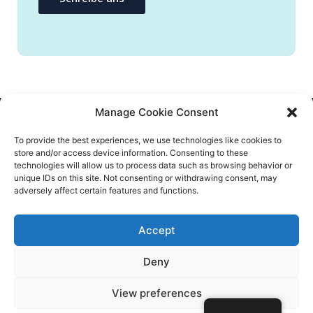
Manage Cookie Consent
NEEM CONTACT OP
To provide the best experiences, we use technologies like cookies to
store and/or access device information. Consenting to these
info@flatify-app.com
technologies will allow us to process data such as browsing behavior or
unique IDs on this site. Not consenting or withdrawing consent, may
adversely affect certain features and functions.
Accept
© Flatify 2020 – All rights reserved
Deny
Algemene voorwaarden
Privacybeleid
Impressum
View preferences
Wedstrijd - Algemene voorwaarden