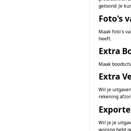
getoond. Je ku
Foto's 
Maak foto's va
heeft.
Extra B
Maak boodschap
Extra V
Wil je uitgave
rekening afzo
Exporte
Wil je je uitg
woning hebt g