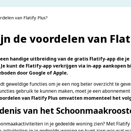
rdelen van Flatify Plus?
jn de voordelen van Flat
s een handige uitbreiding van de gratis Flatify-app die j
 Je kunt de Flatify-app verkrijgen via in-app aankopen
boden door Google of Apple.
iedt geweldige functies om je een nog beter overzicht te geve
uncties gebruik te kunnen maken, moet je een abonnement o
oordelen van Flatify Plus omvatten momenteel het vol
denis van het Schoonmaakroost
hoonmaakactiviteiten in je gedeelde woning zien? Met Flatify
re activiteiten in je gedeelde woning en kunt zien wie wat 