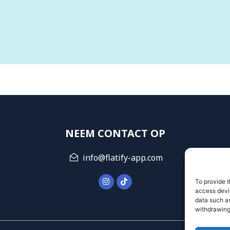
NEEM CONTACT OP
info@flatify-app.com
To provide t
access devic
data such as
withdrawing