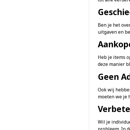
Geschie
Ben je het ove
uitgaven en b
Aankope
Heb je items o
deze manier bli
Geen Ad
Ook wij hebben
moeten we je h
Verbet
Wil je individ
probleem. In d